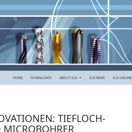
HOME
DOWNLOADS
ABOUT ILIX
ILIX NEWS
ILIX ONLIN
OVATIONEN: TIEFLOCH-
 MICROBOHRER