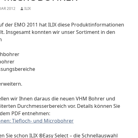
UAR 2012
ILIX
auf der EMO 2011 hat ILIX diese Produktinformationen
llt. Insgesamt konnten wir unser Sortiment in den
n
chbohrer
bohrer
sungsbereiche
rweitern.
ellen wir Ihnen daraus die neuen VHM Bohrer und
iterten Durchmesserbereich vor. Details können Sie
ndem PDF entnehmen:
onen: Tiefloch- und Microbohrer
n Sie schon ILIX ®Easy Select – die Schnellauswahl