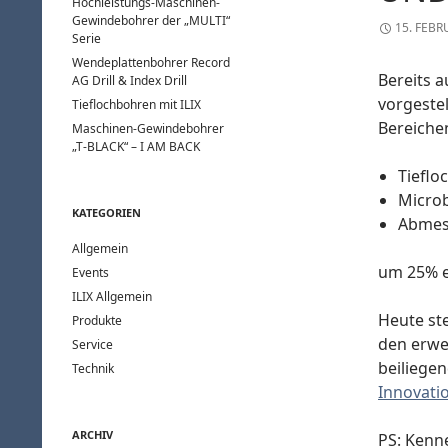
Hochleistungs-Maschinen-
Gewindebohrer der „MULTI“
15. FEBR
Serie
Wendeplattenbohrer Record
Bereits 
AG Drill & Index Drill
vorgeste
Tieflochbohren mit ILIX
Bereiche
Maschinen-Gewindebohrer
„T-BLACK“ – I AM BACK
Tieflo
Micro
KATEGORIEN
Abmes
Allgemein
um 25% e
Events
ILIX Allgemein
Heute st
Produkte
den erwe
Service
beiliege
Technik
Innovati
ARCHIV
PS: Kenne