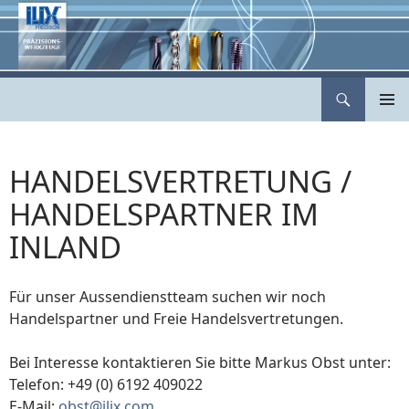
Zum
Inhalt
springen
Suchen
ILIX Präzisionswerkzeuge
PRIMÄR
MENÜ
HANDELSVERTRETUNG /
HANDELSPARTNER IM
INLAND
Für unser Aussendienstteam suchen wir noch
Handelspartner und Freie Handelsvertretungen.
Bei Interesse kontaktieren Sie bitte Markus Obst unter:
Telefon: +49 (0) 6192 409022
E-Mail:
obst@ilix.com