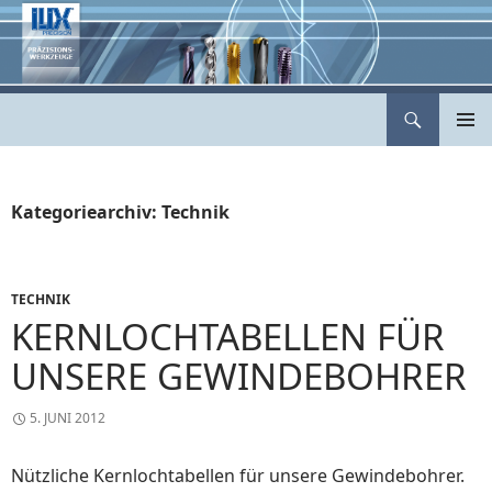
Zum
Inhalt
springen
Suchen
ILIX Präzisionswerkzeuge
PRIMÄR
MENÜ
Kategoriearchiv: Technik
TECHNIK
KERNLOCHTABELLEN FÜR
UNSERE GEWINDEBOHRER
5. JUNI 2012
Nützliche Kernlochtabellen für unsere Gewindebohrer.