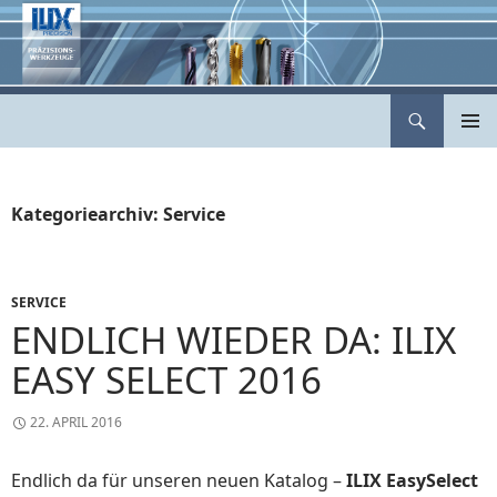
Zum
Inhalt
springen
Suchen
ILIX Präzisionswerkzeuge
PRIMÄR
MENÜ
Kategoriearchiv: Service
SERVICE
ENDLICH WIEDER DA: ILIX
EASY SELECT 2016
22. APRIL 2016
Endlich da für unseren neuen Katalog –
ILIX EasySelect