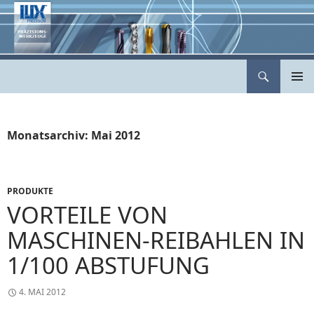
Zum
Inhalt
springen
Suchen
ILIX Präzisionswerkzeuge
PRIMÄR
MENÜ
Monatsarchiv: Mai 2012
PRODUKTE
VORTEILE VON
MASCHINEN-REIBAHLEN IN
1/100 ABSTUFUNG
4. MAI 2012