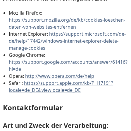
Mozilla Firefox:
https://support.mozilla.org/de/kb/cookies-loeschen-
daten-von-websites-entfernen
Internet Explorer:
https://support.microsoft.com/de-
de/help/17442/windows-internet-explorer-delete-
manage-cookies
Google Chrome:
https://support.google.com/accounts/answer/61416?
hl=de
Opera:
http://www.opera.com/de/help
Safari:
https://support.apple.com/kb/PH17191?
locale=de_DE&viewlocale=de_DE
Kontaktformular
Art und Zweck der Verarbeitung: