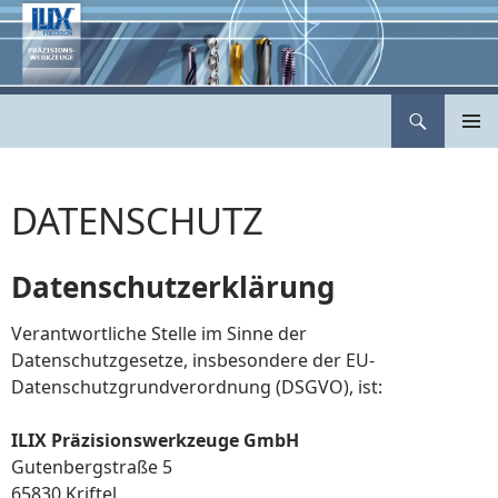
Zum
Inhalt
springen
Suchen
ILIX Präzisionswerkzeuge
PRIMÄR
MENÜ
DATENSCHUTZ
Datenschutzerklärung
Verantwortliche Stelle im Sinne der
Datenschutzgesetze, insbesondere der EU-
Datenschutzgrundverordnung (DSGVO), ist:
ILIX Präzisionswerkzeuge GmbH
Gutenbergstraße 5
65830 Kriftel